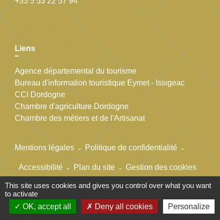
+33 5 53 22 57 94
Liens
Agence départemental du tourisme
Bureau d'information touristique Eymet - Issigeac
CCI Dordogne
Chambre d'agriculture Dordogne
Chambre des métiers et de l'Artisanat
Mentions légales
-
Politique de confidentialité
-
Accessibilité
-
Plan du site
-
Gestion des cookies
This site uses cookies and gives you control over what you want
to activate
Site créé en partenariat avec Réseau des Communes
OK, accept all
Deny all cookies
Personalize