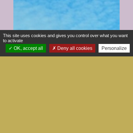
This site uses cookies and gives you control over what you want
to activate
OK, accept all
Deny all cookies
Personalize