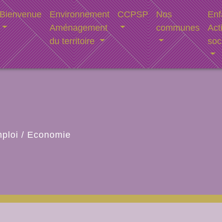
Bienvenue
Environnement
CCPSP
Nos
Enf
Aménagement
communes
Act
du territoire
soc
ploi
/
Economie