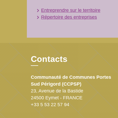
keyboard_arrow_right
Entreprendre sur le territoire
keyboard_arrow_right
Répertoire des entreprises
Contacts
Communauté de Communes Portes
Sud Périgord (CCPSP)
23, Avenue de la Bastide
24500 Eymet - FRANCE
+33 5 53 22 57 94