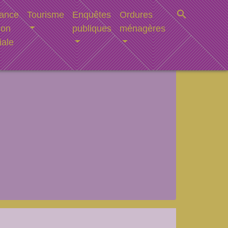
search
ance
Tourisme
Enquêtes
Ordures
ion
publiques
ménagères
iale